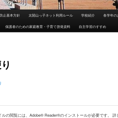
防止基本方針
太閤山っ子ネット利用ルール
学校紹介
各学年の
保護者のための家庭教育・子育て啓発資料
自主学習のすすめ
便り
り
イルの閲覧には、Adobe® Reader®のインストールが必要です。 