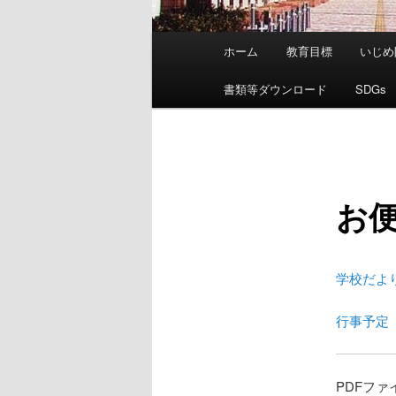
メ
ホーム
教育目標
いじめ
イ
ン
書類等ダウンロード
SDGs
メ
ニ
ュ
ー
お
学校だよ
行事予定
PDFファ