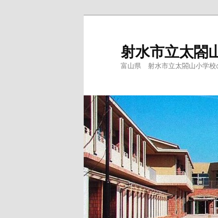
メ
イ
ン
射水市立太閤
コ
富山県 射水市立太閤山小学校
ン
テ
ン
ツ
へ
移
動