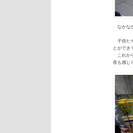
なかなか
子供たち
とができ
これから
長も感じ