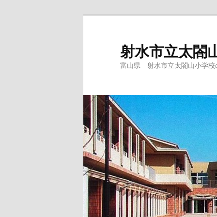
メ
イ
ン
射水市立太閤
コ
富山県 射水市立太閤山小学校
ン
テ
ン
ツ
へ
移
動