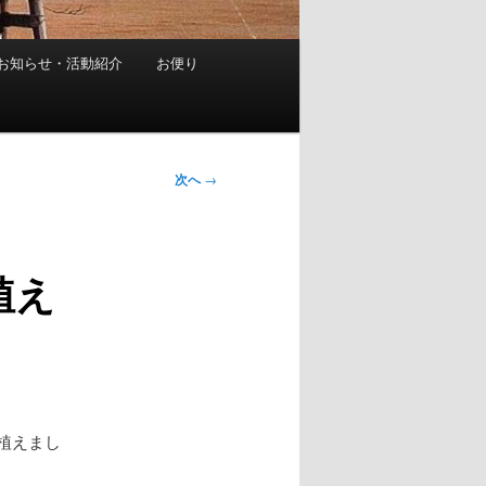
お知らせ・活動紹介
お便り
次へ
→
植え
植えまし