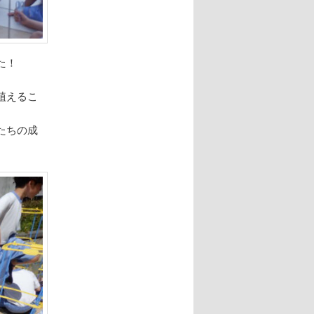
た！
植えるこ
たちの成