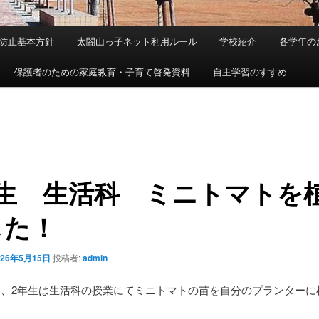
防止基本方針
太閤山っ子ネット利用ルール
学校紹介
各学年の
保護者のための家庭教育・子育て啓発資料
自主学習のすすめ
年生 生活科 ミニトマトを
した！
026年5月15日
投稿者:
admin
日、2年生は生活科の授業にてミニトマトの苗を自分のプランターに