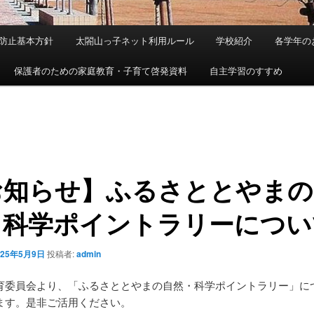
防止基本方針
太閤山っ子ネット利用ルール
学校紹介
各学年の
保護者のための家庭教育・子育て啓発資料
自主学習のすすめ
お知らせ】ふるさととやまの
・科学ポイントラリーについ
025年5月9日
投稿者:
admin
育委員会より、「ふるさととやまの自然・科学ポイントラリー」に
ます。是非ご活用ください。