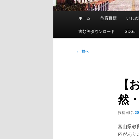
メ
ホーム
教育目標
いじめ
イ
ン
書類等ダウンロード
SDGs
メ
ニ
投
←
前へ
ュ
稿
ー
ナ
ビ
【
ゲ
ー
然
シ
ョ
ン
投稿日時:
2
富山県教
内があり