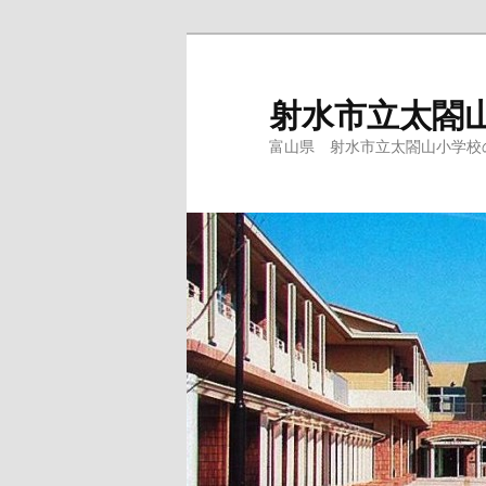
メ
イ
ン
射水市立太閤
コ
富山県 射水市立太閤山小学校
ン
テ
ン
ツ
へ
移
動