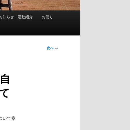
お知らせ・活動紹介
お便り
次へ
→
自
て
ついて案