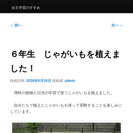
自主学習のすすめ
投
←
前へ
次へ
→
稿
ナ
ビ
ゲ
６年生 じゃがいもを植えま
ー
シ
した！
ョ
ン
投稿日時:
2026年5月20日
投稿者:
admin
理科の植物と日光の学習で使うじゃがいもを植えました。
自分たちで植えたじゃがいもを使って実験することを楽しみに
しています。