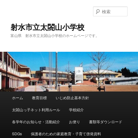
メ
イ
検
ン
索
コ
射水市立太閤山小学校
ン
富山県 射水市立太閤山小学校のホームページです。
テ
ン
ツ
へ
移
動
メ
ホーム
教育目標
いじめ防止基本方針
イ
ン
太閤山っ子ネット利用ルール
学校紹介
メ
ニ
各学年のお知らせ・活動紹介
お便り
書類等ダウンロード
ュ
ー
SDGs
保護者のための家庭教育・子育て啓発資料