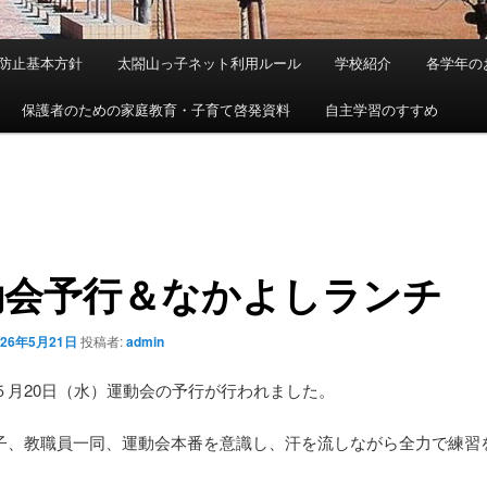
防止基本方針
太閤山っ子ネット利用ルール
学校紹介
各学年の
保護者のための家庭教育・子育て啓発資料
自主学習のすすめ
動会予行＆なかよしランチ
026年5月21日
投稿者:
admin
５月20日（水）運動会の予行が行われました。
子、教職員一同、運動会本番を意識し、汗を流しながら全力で練習
。