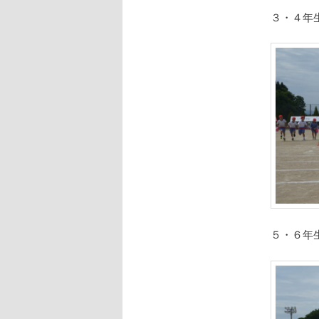
３・４年
５・６年