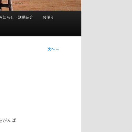
お知らせ・活動紹介
お便り
次へ
→
をがんば