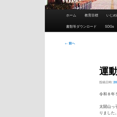
メ
ホーム
教育目標
いじめ
イ
ン
書類等ダウンロード
SDGs
メ
ニ
投
←
前へ
ュ
稿
ー
ナ
ビ
運
ゲ
ー
シ
投稿日時:
2
ョ
ン
令和８年
太閤山っ
りました