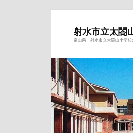
メ
イ
ン
射水市立太閤
コ
富山県 射水市立太閤山小学校
ン
テ
ン
ツ
へ
移
動