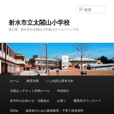
メ
イ
検
ン
索
コ
射水市立太閤山小学校
ン
富山県 射水市立太閤山小学校のホームページです。
テ
ン
ツ
へ
移
動
メ
ホーム
教育目標
いじめ防止基本方針
イ
ン
太閤山っ子ネット利用ルール
学校紹介
メ
ニ
各学年のお知らせ・活動紹介
お便り
書類等ダウンロード
ュ
ー
SDGs
保護者のための家庭教育・子育て啓発資料