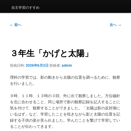
自主学習のすすめ
投
←
前へ
次へ
→
稿
ナ
ビ
ゲ
３年生「かげと太陽」
ー
シ
投稿日時:
2026年6月2日
投稿者:
admin
ョ
ン
理科の学習では、影の動きから太陽の位置を調べるために、観察
を行いました。
９時、１１時、１３時の３回、外に出て観察しました。方位磁針
を北に合わせること、同じ場所で影の観察記録を記入することに
気を付けて、観察することができました。「太陽は影の反対側に
いるはず」など、学習したことを呟きながら影と太陽の位置を記
録する子供の姿が見られました。学んだことを繋げて学習してい
ることが伝わってきます。