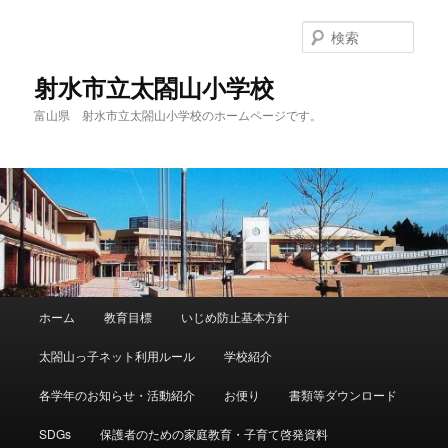
メ
イ
検
ン
索
コ
射水市立太閤山小学校
ン
富山県 射水市立太閤山小学校のホームページです。
テ
ン
ツ
へ
移
動
メ
ホーム
教育目標
いじめ防止基本方針
イ
ン
太閤山っ子ネット利用ルール
学校紹介
メ
ニ
各学年のお知らせ・活動紹介
お便り
書類等ダウンロード
ュ
ー
SDGs
保護者のための家庭教育・子育て啓発資料