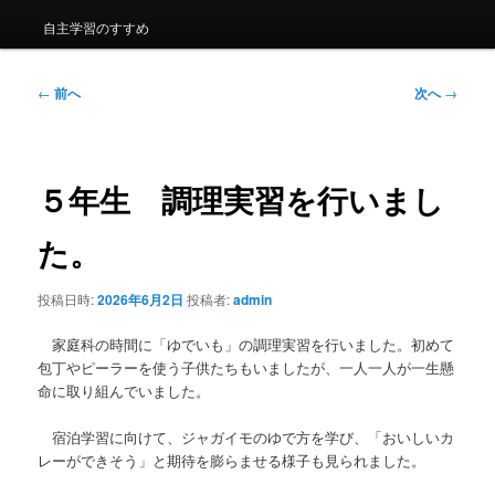
自主学習のすすめ
投
←
前へ
次へ
→
稿
ナ
ビ
ゲ
５年生 調理実習を行いまし
ー
シ
た。
ョ
ン
投稿日時:
2026年6月2日
投稿者:
admin
家庭科の時間に「ゆでいも」の調理実習を行いました。初めて
包丁やピーラーを使う子供たちもいましたが、一人一人が一生懸
命に取り組んでいました。
宿泊学習に向けて、ジャガイモのゆで方を学び、「おいしいカ
レーができそう」と期待を膨らませる様子も見られました。