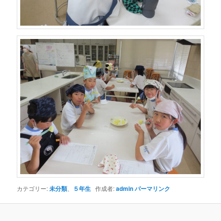
カテゴリー:
未分類
、
５年生
作成者:
admin
パーマリンク