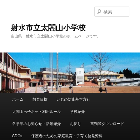
メ
サ
イ
ブ
検
ン
コ
索
コ
ン
射水市立太閤山小学校
ン
テ
富山県 射水市立太閤山小学校のホームページです。
テ
ン
ン
ツ
ツ
へ
へ
移
移
動
動
メ
ホーム
教育目標
いじめ防止基本方針
イ
ン
太閤山っ子ネット利用ルール
学校紹介
メ
ニ
各学年のお知らせ・活動紹介
お便り
書類等ダウンロード
ュ
ー
SDGs
保護者のための家庭教育・子育て啓発資料