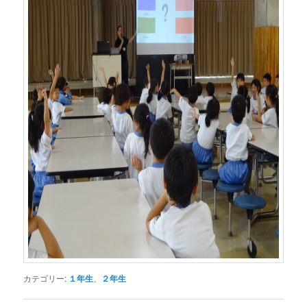
カテゴリー:
１年生
、
２年生