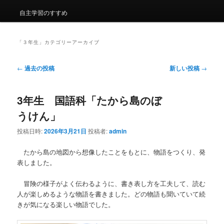
自主学習のすすめ
「
３年生
」カテゴリーアーカイブ
投
←
過去の投稿
新しい投稿
→
稿
ナ
3年生 国語科「たから島のぼ
ビ
ゲ
うけん」
ー
シ
投稿日時:
2026年3月21日
投稿者:
admin
ョ
ン
たから島の地図から想像したことをもとに、物語をつくり、発
表しました。
冒険の様子がよく伝わるように、書き表し方を工夫して、読む
人が楽しめるような物語を書きました。どの物語も聞いていて続
きが気になる楽しい物語でした。