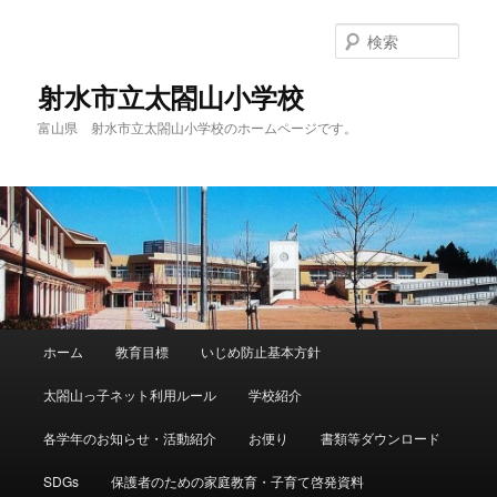
メ
サ
イ
ブ
検
ン
コ
索
コ
ン
射水市立太閤山小学校
ン
テ
富山県 射水市立太閤山小学校のホームページです。
テ
ン
ン
ツ
ツ
へ
へ
移
移
動
動
メ
ホーム
教育目標
いじめ防止基本方針
イ
ン
太閤山っ子ネット利用ルール
学校紹介
メ
ニ
各学年のお知らせ・活動紹介
お便り
書類等ダウンロード
ュ
ー
SDGs
保護者のための家庭教育・子育て啓発資料