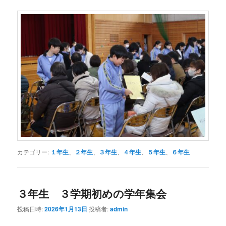
カテゴリー:
１年生
、
２年生
、
３年生
、
４年生
、
５年生
、
６年生
３年生 ３学期初めの学年集会
投稿日時:
2026年1月13日
投稿者:
admin