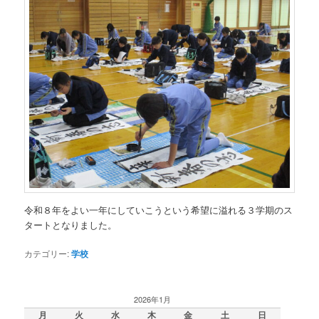
令和８年をよい一年にしていこうという希望に溢れる３学期のス
タートとなりました。
カテゴリー:
学校
2026年1月
月
火
水
木
金
土
日