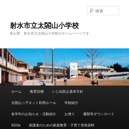
メ
サ
イ
ブ
検
ン
コ
索
コ
ン
射水市立太閤山小学校
ン
テ
富山県 射水市立太閤山小学校のホームページです。
テ
ン
ン
ツ
ツ
へ
へ
移
移
動
動
メ
ホーム
教育目標
いじめ防止基本方針
イ
ン
太閤山っ子ネット利用ルール
学校紹介
メ
ニ
各学年のお知らせ・活動紹介
お便り
書類等ダウンロード
ュ
ー
SDGs
保護者のための家庭教育・子育て啓発資料